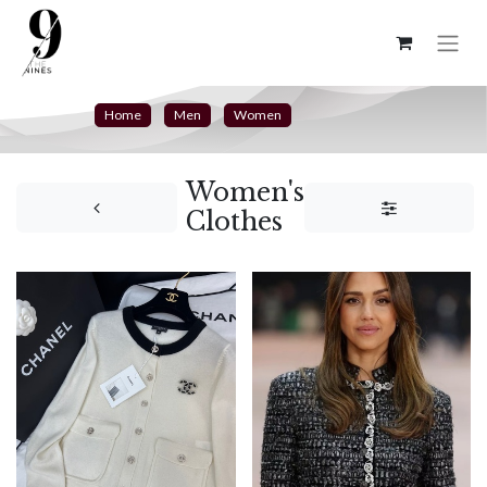
Home
Men
Women
Women's
Clothes