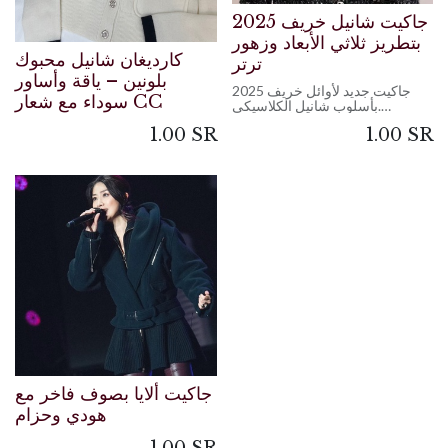
جاكيت شانيل خريف 2025
بتطريز ثلاثي الأبعاد وزهور
كارديغان شانيل محبوك
ترتر
بلونين – ياقة وأساور
جاكيت جديد لأوائل خريف 2025
سوداء مع شعار CC
بأسلوب شانيل الكلاسيكي.
من مجموعة عرض الأزياء، يتميّز
1.00
SR
1.00
SR
بتطريز يدوي بارز وزهور ترتر ثلاثية
الأبعاد، مع ياقة صغيرة أنيقة، وقصة
فاخرة تمنح مظهراً راقياً
جاكيت ألايا بصوف فاخر مع
هودي وحزام